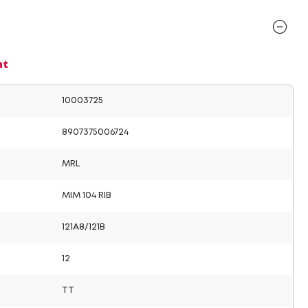
nt
10003725
8907375006724
MRL
MIM 104 RIB
121A8/121B
12
TT