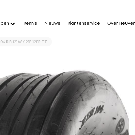
epen
Kennis
Nieuws
Klantenservice
Over Heuver
104 RIB 121A8/121B 12PR TT