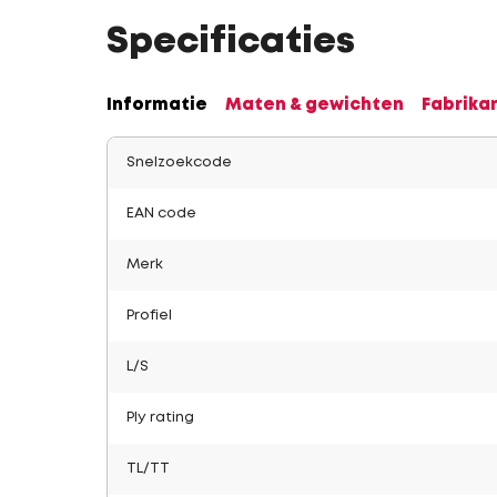
Specificaties
Informatie
Maten & gewichten
Fabrika
Snelzoekcode
EAN code
Merk
Profiel
L/S
Ply rating
TL/TT