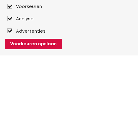
Voorkeuren
Analyse
Advertenties
Voorkeuren opslaan
Over Heuver
Ons verhaal
Onze geschiedenis
Meer Over Heuver
Mijn Heuver
Inloggen