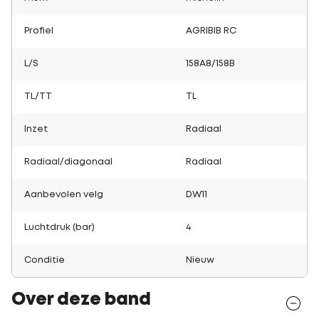
Profiel
AGRIBIB RC
L/S
158A8/158B
TL/TT
TL
Inzet
Radiaal
Radiaal/diagonaal
Radiaal
Aanbevolen velg
DW11
Luchtdruk (bar)
4
Conditie
Nieuw
Over deze band