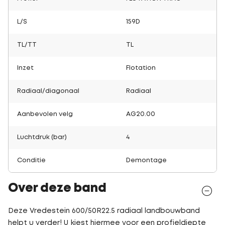
L/S
159D
TL/TT
TL
Inzet
Flotation
Radiaal/diagonaal
Radiaal
Aanbevolen velg
AG20.00
Luchtdruk (bar)
4
Conditie
Demontage
Over deze band
Deze Vredestein 600/50R22.5 radiaal landbouwband
helpt u verder! U kiest hiermee voor een profieldiepte