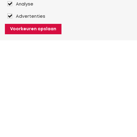
Analyse
Advertenties
Voorkeuren opslaan
Over Heuver
Ons verhaal
Onze geschiedenis
Meer Over Heuver
Mijn Heuver
Inloggen
Registreren