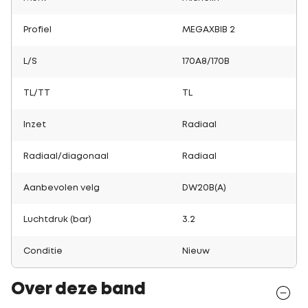
Profiel
MEGAXBIB 2
L/S
170A8/170B
TL/TT
TL
Inzet
Radiaal
Radiaal/diagonaal
Radiaal
Aanbevolen velg
DW20B(A)
Luchtdruk (bar)
3.2
Conditie
Nieuw
Over deze band