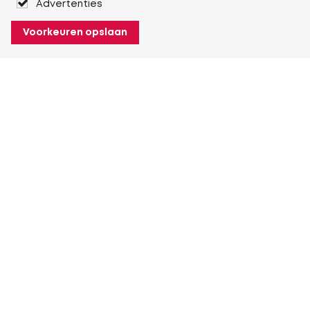
Advertenties
Voorkeuren opslaan
Over Heuver
Ons verhaal
Onze geschiedenis
Meer Over Heuver
Mijn Heuver