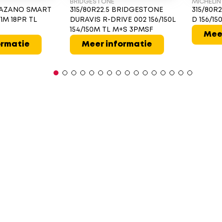
BRIDGESTONE
MICHELIN
TRAZANO SMART
315/80R22.5 BRIDGESTONE
315/80R2
1M 18PR TL
DURAVIS R-DRIVE 002 156/150L
D 156/1
154/150M TL M+S 3PMSF
Mee
ormatie
Meer informatie