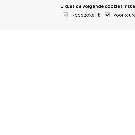
U kunt de volgende cookies inste
Noodzakelijk
Voorkeur
Over Heuver
Ons verhaal
Onze geschiedenis
Meer Over Heuver