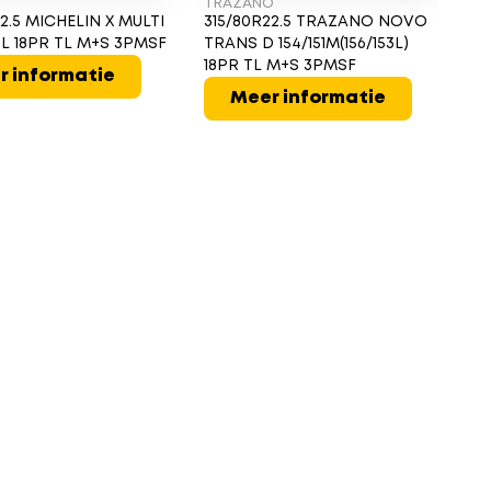
TRAZANO
MI
2.5 MICHELIN X MULTI
315/80R22.5 TRAZANO NOVO
31
50L 18PR TL M+S 3PMSF
TRANS D 154/151M(156/153L)
EN
18PR TL M+S 3PMSF
2
r informatie
Meer informatie