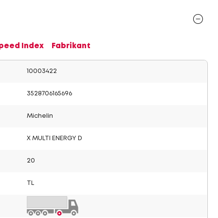
Speed Index
Fabrikant
10003422
3528706165696
Michelin
X MULTI ENERGY D
20
TL