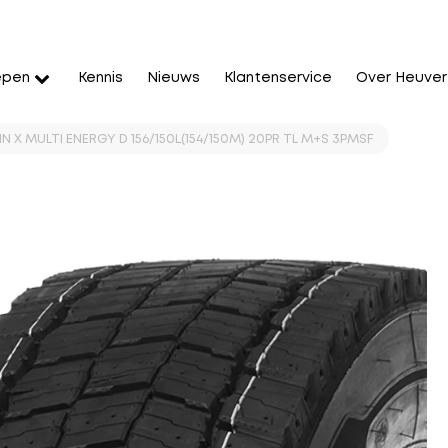
epen
Kennis
Nieuws
Klantenservice
Over Heuver
N X MULTI ENERGY D 156/150L(154/150M) 20PR TL M+S 3PMSF