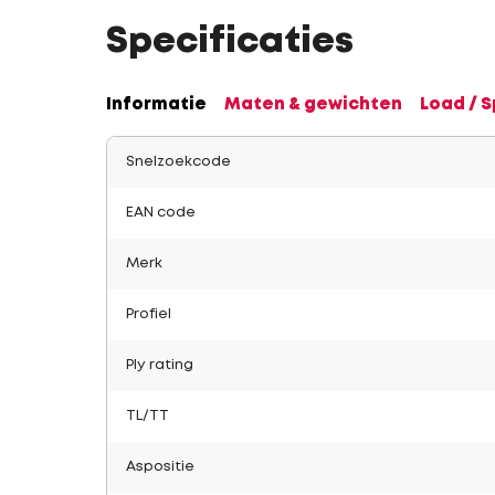
Specificaties
Informatie
Maten & gewichten
Load / 
Snelzoekcode
EAN code
Merk
Profiel
Ply rating
TL/TT
Aspositie