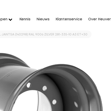
epen
Kennis
Nieuws
Klantenservice
Over Heuver
L JANTSA (140298) RAL 9006 ZILVER 281-335-10 A3 ET+30