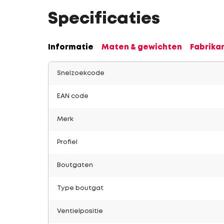
Specificaties
Informatie
Maten & gewichten
Fabrika
Snelzoekcode
EAN code
Merk
Profiel
Boutgaten
Type boutgat
Ventielpositie