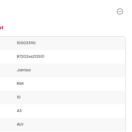
nt
10003390
8720246212501
Jantsa
RIM
10
A3
ALV