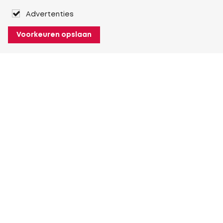
Advertenties
Voorkeuren opslaan
Over Heuver
Ons verhaal
Onze geschiedenis
Meer Over Heuver
Mijn Heuver
Inloggen
Registreren
Meer Mijn Heuver