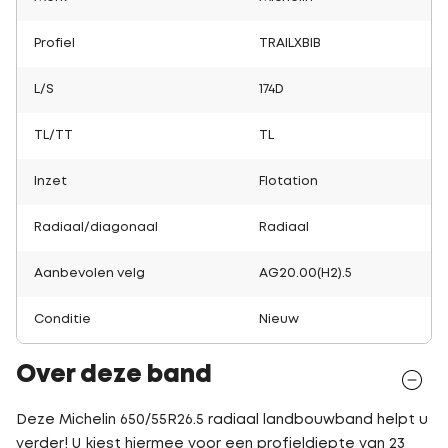
Profiel
TRAILXBIB
L/S
174D
TL/TT
TL
Inzet
Flotation
Radiaal/diagonaal
Radiaal
Aanbevolen velg
AG20.00(H2).5
Conditie
Nieuw
Over deze band
Deze Michelin 650/55R26.5 radiaal landbouwband helpt u
verder! U kiest hiermee voor een profieldiepte van 23