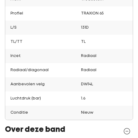
Profiel
TRAXION 65
L/S
131D
TL/TT
TL
Inzet
Radiaal
Radiaal/diagonaal
Radiaal
Aanbevolen velg
DW14L
Luchtdruk (bar)
1.6
Conditie
Nieuw
Over deze band