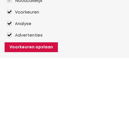
Noodzakelijk
Voorkeuren
Analyse
Advertenties
Voorkeuren opslaan
Over Heuver
Ons verhaal
Onze geschiedenis
Meer Over Heuver
Mijn Heuver