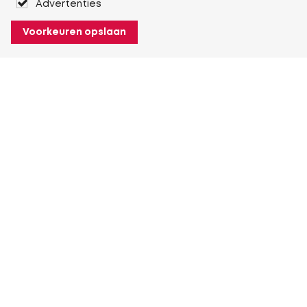
Advertenties
Voorkeuren opslaan
Over Heuver
Ons verhaal
Onze geschiedenis
Meer Over Heuver
Mijn Heuver