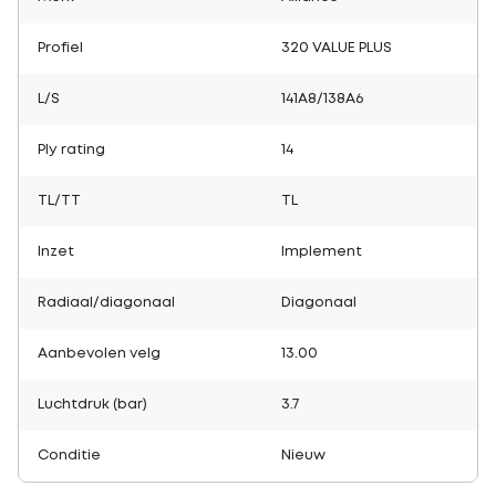
Profiel
320 VALUE PLUS
L/S
141A8/138A6
Ply rating
14
TL/TT
TL
Inzet
Implement
Radiaal/diagonaal
Diagonaal
Aanbevolen velg
13.00
Luchtdruk (bar)
3.7
Conditie
Nieuw