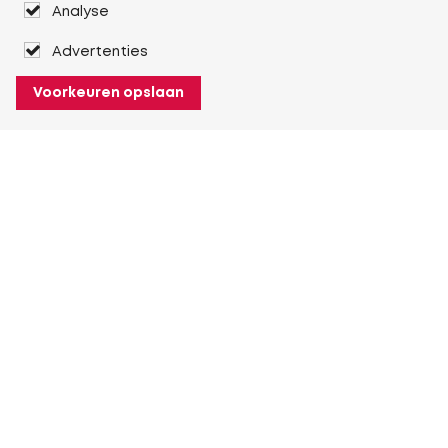
Analyse
Advertenties
Voorkeuren opslaan
Over Heuver
Ons verhaal
Onze geschiedenis
Meer Over Heuver