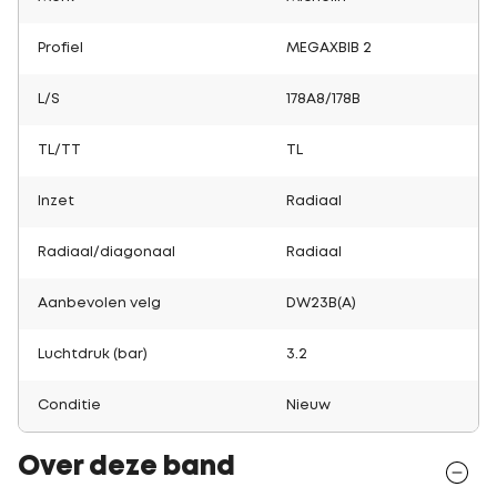
Profiel
MEGAXBIB 2
L/S
178A8/178B
TL/TT
TL
Inzet
Radiaal
Radiaal/diagonaal
Radiaal
Aanbevolen velg
DW23B(A)
Luchtdruk (bar)
3.2
Conditie
Nieuw
Over deze band