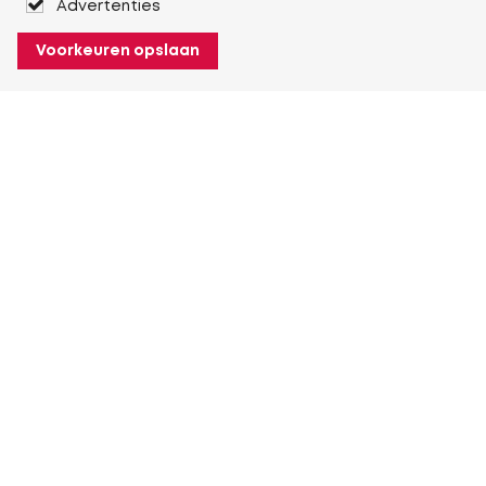
Advertenties
Voorkeuren opslaan
Over Heuver
Ons verhaal
Onze geschiedenis
Meer Over Heuver
Mijn Heuver