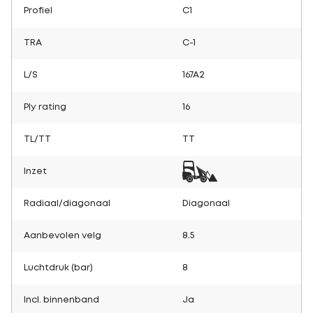
Profiel
C1
TRA
C-1
L/S
167A2
Ply rating
16
TL/TT
TT
Inzet
Radiaal/diagonaal
Diagonaal
Aanbevolen velg
8.5
Luchtdruk (bar)
8
Incl. binnenband
Ja