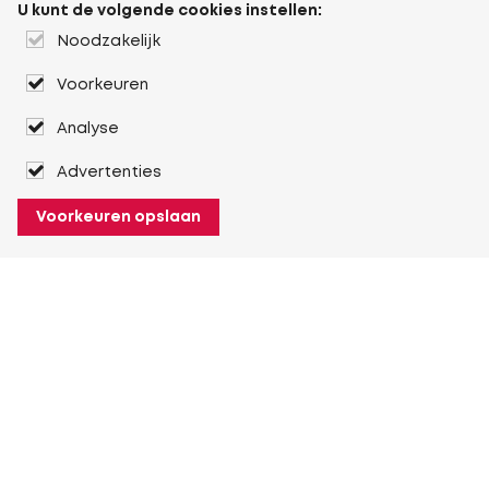
U kunt de volgende cookies instellen:
Noodzakelijk
Voorkeuren
Analyse
Advertenties
Voorkeuren opslaan
Over Heuver
Ons verhaal
Onze geschiedenis
Meer Over Heuver
Mijn Heuver