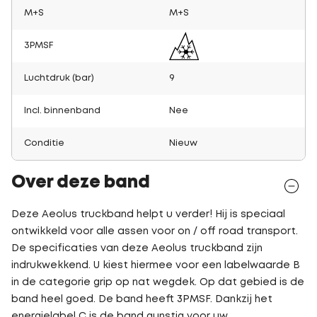
M+S
M+S
3PMSF
Luchtdruk (bar)
9
Incl. binnenband
Nee
Conditie
Nieuw
Over deze band
Deze Aeolus truckband helpt u verder! Hij is speciaal
ontwikkeld voor alle assen voor on / off road transport.
De specificaties van deze Aeolus truckband zijn
indrukwekkend. U kiest hiermee voor een labelwaarde B
in de categorie grip op nat wegdek. Op dat gebied is de
band heel goed. De band heeft 3PMSF. Dankzij het
energielabel C is de band gunstig voor uw