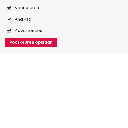
Voorkeuren
Analyse
Advertenties
Voorkeuren opslaan
Over Heuver
Ons verhaal
Onze geschiedenis
Meer Over Heuver
Mijn Heuver
Inloggen