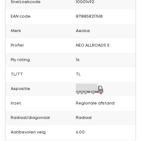
Snelzoekcode
10001492
EAN code
8718858217618
Merk
Aeolus
Profiel
NEO ALLROADS S
Ply rating
16
TL/TT
TL
Aspositie
Inzet
Regionale afstand
Radiaal/diagonaal
Radiaal
Aanbevolen velg
6.00