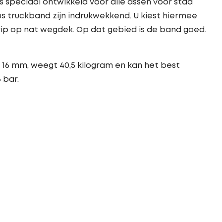
is speciaal ontwikkeld voor alle assen voor stad
us truckband zijn indrukwekkend. U kiest hiermee
rip op nat wegdek. Op dat gebied is de band goed.
 16 mm, weegt 40,5 kilogram en kan het best
 bar.