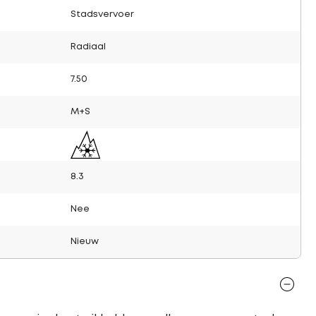
Stadsvervoer
Radiaal
7.50
M+S
8.3
Nee
Nieuw