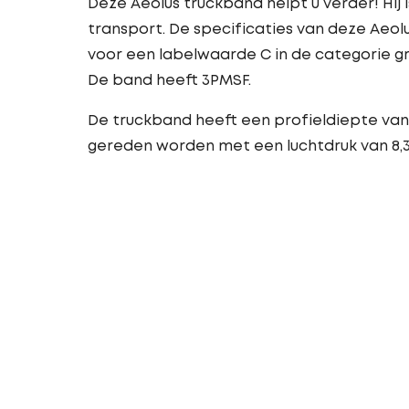
Deze Aeolus truckband helpt u verder! Hij 
transport. De specificaties van deze Aeol
voor een labelwaarde C in de categorie g
De band heeft 3PMSF.
De truckband heeft een profieldiepte van
gereden worden met een luchtdruk van 8,3