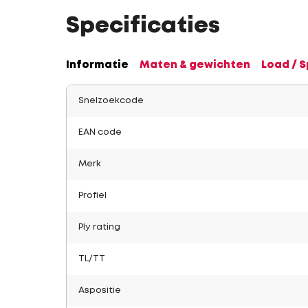
Specificaties
Informatie
Maten & gewichten
Load / 
Snelzoekcode
EAN code
Merk
Profiel
Ply rating
TL/TT
Aspositie