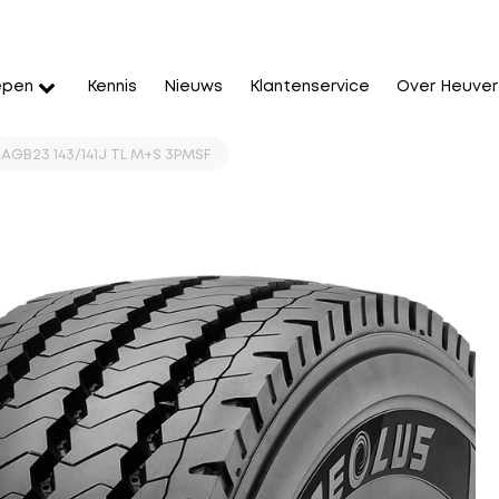
epen
Kennis
Nieuws
Klantenservice
Over Heuver
 AGB23 143/141J TL M+S 3PMSF