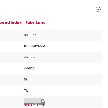
Speed Index
Fabrikant
10001375
8718858217564
Aeolus
AGB23
18
TL