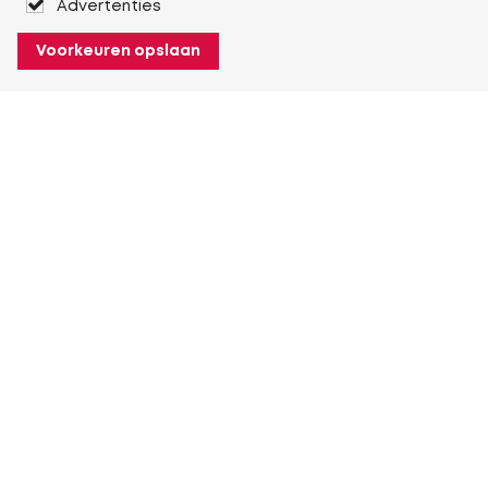
Advertenties
Voorkeuren opslaan
Over Heuver
Ons verhaal
Onze geschiedenis
Meer Over Heuver
Mijn Heuver